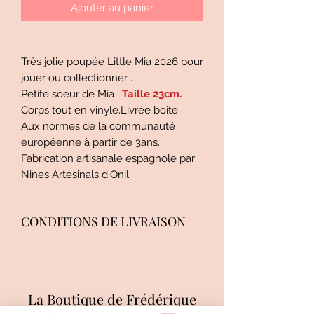
Ajouter au panier
Très jolie poupée Little Mia 2026 pour
jouer ou collectionner .
Petite soeur de Mia .
Taille 23cm.
Corps tout en vinyle.Livrée boite.
Aux normes de la communauté
européenne à partir de 3ans.
Fabrication artisanale espagnole par
Nines Artesinals d'Onil.
CONDITIONS DE LIVRAISON
Mondial Relay ,Shop2shop by
Chronopost, Colis Privé Colissimo
suivi , Colissimo recommandé ,
La Boutique de Frédérique
Groupez vos achats pour économiser
les frais de port.