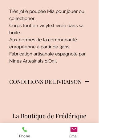
Très jolie poupée Mia pour jouer ou
collectioner .
Corps tout en vinyle.Livrée dans sa
boite .
Aux normes de la communauté
européenne à partir de 3ans.
Fabrication artisanale espagnole par
Nines Artesinals d'Onil.
CONDITIONS DE LIVRAISON
Mondial Relay , shop2shop by
chronopost, Relais colis, colis privé,
colissimo suivi , colissimo
La Boutique de Frédérique
recommandé ,
Groupez vos achats pour
économiser les frais de port.
International,contactez nous pour
Phone
Email