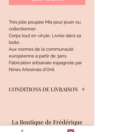
Très jolie poupée Mia pour jouer ou
collectionner .
Corps tout en vinyle. Livrée dans sa
boite .
Aux normes de la communauté
européenne à partir de 3ans.
Fabrication artisanale espagnole par
Nines Artesinals d'Onil.
CONDITIONS DE LIVRAISON
Mondial Relay ,Shop2shop by
Chronopost, Colis Privé Colissimo
suivi , Colissimo recommandé ,
La Boutique de Frédérique
Groupez vos achats pour économiser
les frais de port.